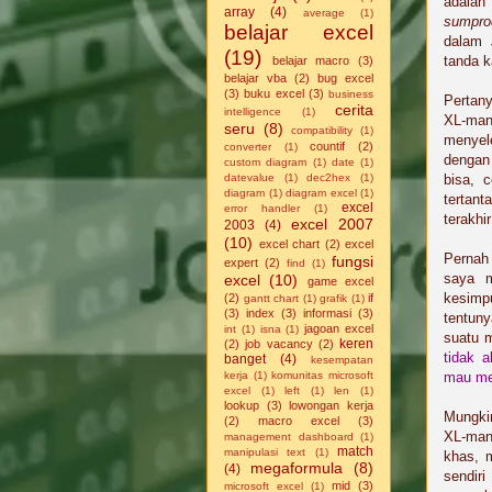
adalah
array
(4)
average
(1)
sumpr
belajar excel
dalam
(19)
tanda ka
belajar macro
(3)
belajar vba
(2)
bug excel
(3)
buku excel
(3)
business
Pertany
cerita
intelligence
(1)
XL-man
seru
(8)
compatibility
(1)
menyel
countif
(2)
converter
(1)
dengan
custom diagram
(1)
date
(1)
datevalue
(1)
dec2hex
(1)
bisa, 
diagram
(1)
diagram excel
(1)
tertant
excel
error handler
(1)
terakhi
excel 2007
2003
(4)
(10)
excel chart
(2)
excel
Pernah
fungsi
expert
(2)
find
(1)
saya m
excel
(10)
game excel
kesimp
(2)
if
gantt chart
(1)
grafik
(1)
(3)
index
(3)
informasi
(3)
tentuny
jagoan excel
int
(1)
isna
(1)
suatu m
keren
(2)
job vacancy
(2)
tidak 
banget
(4)
kesempatan
kerja
(1)
komunitas microsoft
mau men
excel
(1)
left
(1)
len
(1)
lookup
(3)
lowongan kerja
Mungki
(2)
macro excel
(3)
XL-man
management dashboard
(1)
match
manipulasi text
(1)
khas, 
megaformula
(8)
(4)
sendir
mid
(3)
microsoft excel
(1)