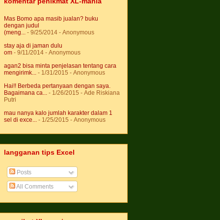
komentar penikmat XL-mania
Mas Bomo apa masib jualan? buku
dengan judul
(meng...
- 9/25/2014
- Anonymous
stay aja di jaman dulu
om
- 9/11/2014
- Anonymous
agan2 bisa minta penjelasan tentang cara
mengirimk...
- 1/31/2015
- Anonymous
Hai!! Berbeda pertanyaan dengan saya.
Bagaimana ca...
- 1/26/2015
- Ade Riskiana
Putri
mau nanya kalo jumlah karakter dalam 1
sel di exce...
- 1/25/2015
- Anonymous
langganan tips Excel
Posts
All Comments