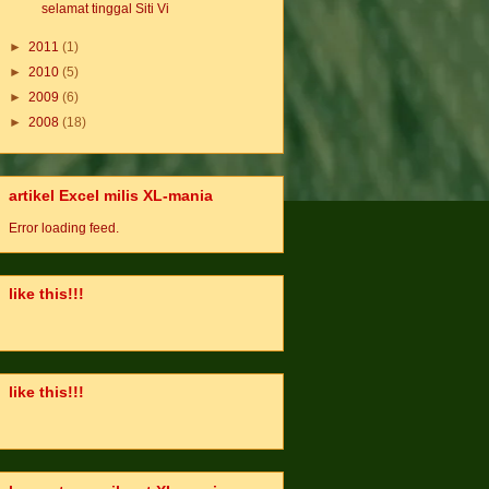
selamat tinggal Siti Vi
►
2011
(1)
►
2010
(5)
►
2009
(6)
►
2008
(18)
artikel Excel milis XL-mania
Error loading feed.
like this!!!
like this!!!