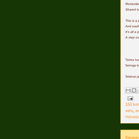
Remember 
Shared to 
This is 
And each
It's all a
A step on
Terima kas
Semoga ke 
Selamat jal
150 ko
seru
,
e
microso
Newer