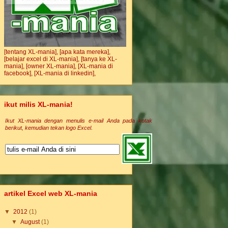
[tentang XL-mania],
[apa kata mereka],
[belajar excel di XL-mania],
[tanya ke XL-
mania],
[owner XL-mania],
[XL-mania di
facebook],
[XL-mania di linkedin],
ikut milis XL-mania!
Ikut XL-mania dengan menulis e-mail Anda pada kotak
berikut, kemudian tekan logo Excel.
artikel Excel web XL-mania
▼
2012
(1)
▼
August
(1)