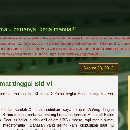
malu bertanya, kerja manual!"
l terbesar di dunia. Melalui XL-mania kita dapat belajar Excel bersama. Fungsi yang dipelaj
tabase, logika, teks, informasi, serta cara membuat user defined function. Selain itu, di XL
dan megaformula. Fitur-fitur Excel yang dibahas juga luas, dari conditional formatting, goal 
s dan trik excel gratis dari XL-mania! Ingat, malu bertanya, kerja manual!
August 23, 2012
mat tinggal Siti Vi
ember mailing list XL-mania? Kalau begitu Anda mungkin kenal
".
 2 bulan setelah XL-mania didirikan, saya sempat
chatting
dengan
i". Beliau sempat bertanya tentang beberapa formula Microsoft Excel
. Saat itu beliau sudah ahli dalam VBA / macro, tapi masih awam
 "megaformula". Bahasan yang sering kami diskusikan saat itu