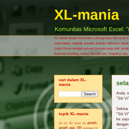
XL-mania
Komunitas Microsoft Excel: "
XL-mania adalah komunitas yahoogroups Microsoft Exce
matematika, statistik, kondisi, lookup, referensi, da
fungsi Excel menjadi sebuah formula yang unik, array, 
financial modeling, solver, dan lain-lain. Dapatkan tip
cari dalam XL-
sela
mania
Anda m
"Siti Vi
Sekitar
topik XL-mania
"Siti V
ke saya
aneh-
3d
(1)
3D chart
(1)
dengan
aneh aja
(9)
animasi
(1)