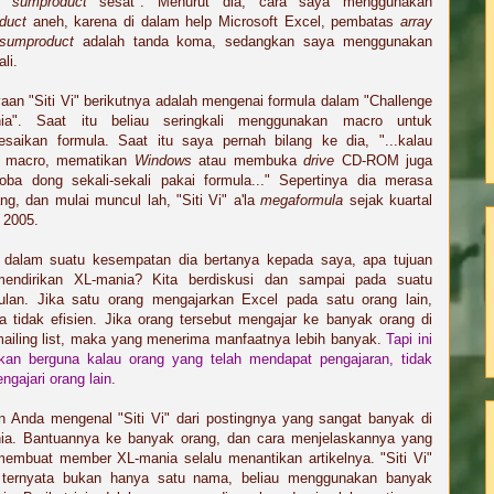
 "
sumproduct
sesat". Menurut dia, cara saya menggunakan
oduct
aneh, karena di dalam help Microsoft Excel, pembatas
array
sumproduct
adalah tanda koma, sedangkan saya menggunakan
li.
aan "Siti Vi" berikutnya adalah mengenai formula dalam "Challenge
ia". Saat itu beliau seringkali menggunakan macro untuk
esaikan formula. Saat itu saya pernah bilang ke dia, "...kalau
 macro, mematikan
Windows
atau membuka
drive
CD-ROM juga
coba dong sekali-sekali pakai formula..." Sepertinya dia merasa
ang, dan mulai muncul lah, "Siti Vi" a'la
megaformula
sejak kuartal
r 2005.
 dalam suatu kesempatan dia bertanya kepada saya, apa tujuan
endirikan XL-mania? Kita berdiskusi dan sampai pada suatu
ulan. Jika satu orang mengajarkan Excel pada satu orang lain,
a tidak efisien. Jika orang tersebut mengajar ke banyak orang di
ailing list, maka yang menerima manfaatnya lebih banyak.
Tapi ini
akan berguna kalau orang yang telah mendapat pengajaran, tidak
gajari orang lain
.
n Anda mengenal "Siti Vi" dari postingnya yang sangat banyak di
ia. Bantuannya ke banyak orang, dan cara menjelaskannya yang
membuat member XL-mania selalu menantikan artikelnya. "Siti Vi"
i ternyata bukan hanya satu nama, beliau menggunakan banyak