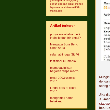
gadungan [apalagi yang
penuh dengan iklan], mohon
laporkan ke abimono@XL-
mania.com
Artikel terkeren
punya masalah excel?
ingin tip dan trik excel?
Mengapa Boss Benci
Chart Anda
selamat tinggal Siti Vi
testimoni XL-mania
membuat tulisan
berjalan tanpa macro
Mungki
excel 2003 vs excel
2007
dengan 
sering 
fungsi baru di excel
2007
Jika di
mengambil nama
XL-man
belakang
siapap
ketulu