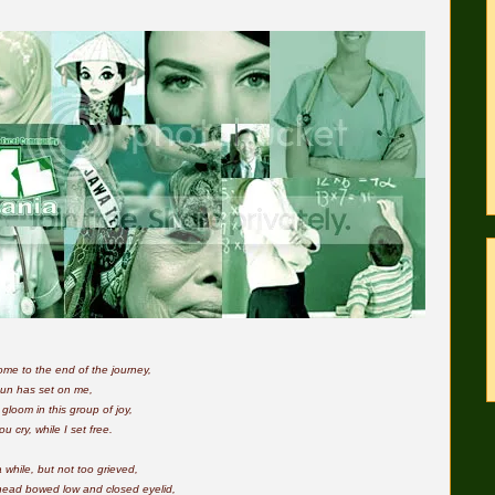
me to the end of the journey,
sun has set on me,
 gloom in this group of joy,
u cry, while I set free.
 while, but not too grieved,
head bowed low and closed eyelid,