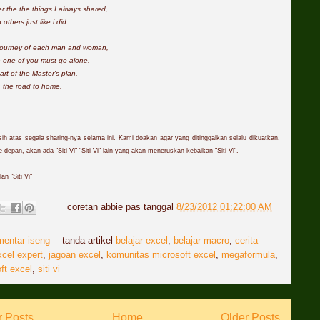
the the things I always shared,
others just like i did.
a journey of each man and woman,
 one of you must go alone.
 part of the Master's plan,
 the road to home.
ih atas segala sharing-nya selama ini. Kami doakan agar yang ditinggalkan selalu dikuatkan.
depan, akan ada "Siti Vi"-"Siti Vi" lain yang akan meneruskan kebaikan "Siti Vi".
an "Siti Vi"
coretan
abbie
pas tanggal
8/23/2012 01:22:00 AM
mentar iseng
tanda artikel
belajar excel
,
belajar macro
,
cerita
xcel expert
,
jagoan excel
,
komunitas microsoft excel
,
megaformula
,
ft excel
,
siti vi
 Posts
Home
Older Posts