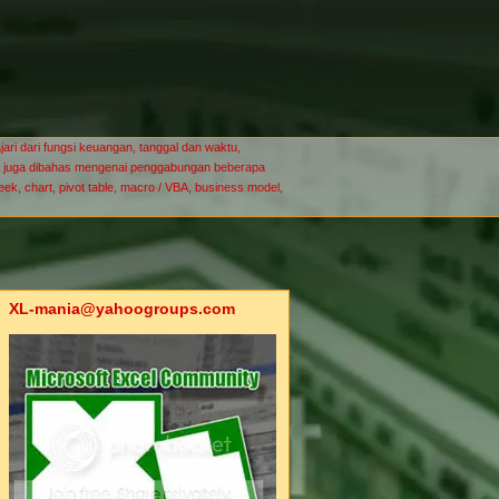
ari dari fungsi keuangan, tanggal dan waktu,
-mania juga dibahas mengenai penggabungan beberapa
seek, chart, pivot table, macro / VBA, business model,
XL-mania@yahoogroups.com