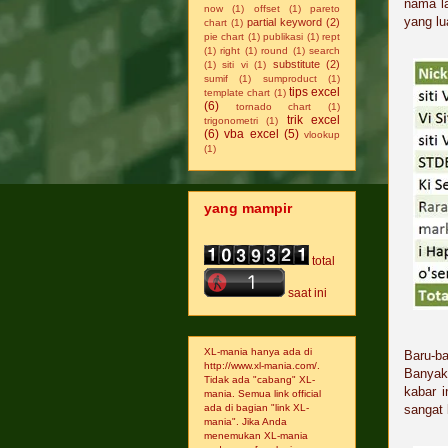
nama la
now
(1)
offset
(1)
pareto
yang lu
partial keyword
(2)
chart
(1)
pie chart
(1)
publikasi
(1)
rept
(1)
right
(1)
round
(1)
search
substitute
(2)
(1)
siti vi
(1)
sumif
(1)
sumproduct
(1)
tips excel
template chart
(1)
(6)
tornado chart
(1)
trik excel
trigonometri
(1)
(6)
vba excel
(5)
vlookup
(1)
yang mampir
total
saat ini
XL-mania hanya ada di
Baru-ba
http://www.xl-mania.com/.
Banyak
Tidak ada "cabang" XL-
kabar i
mania. Semua link official
sangat
ada di bagian "link XL-
mania". Jika Anda
menemukan XL-mania