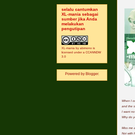
selalu cantumkan
XL-mania sebagai
sumber jika Anda
melakukan
pengutipan
XL-mania
by
abimono
is
licensed under a
CCANNDW
3.0
Powered by
Blogger
.
When I co
and the 
I want no
Why do yo
Miss me a
Not with 