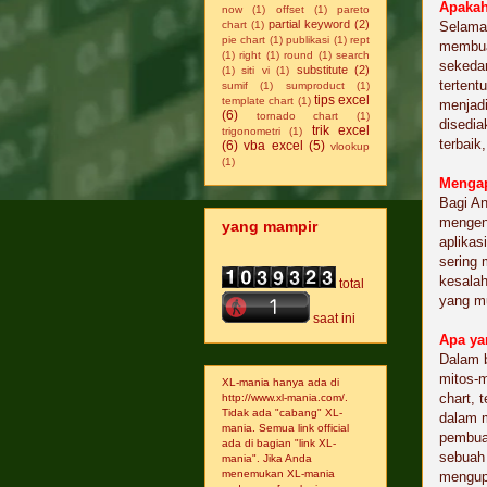
Apakah
now
(1)
offset
(1)
pareto
partial keyword
(2)
chart
(1)
Selama
pie chart
(1)
publikasi
(1)
rept
membuat
(1)
right
(1)
round
(1)
search
sekeda
substitute
(2)
(1)
siti vi
(1)
tertent
sumif
(1)
sumproduct
(1)
tips excel
template chart
(1)
menjadi
(6)
tornado chart
(1)
disedia
trik excel
trigonometri
(1)
terbaik
(6)
vba excel
(5)
vlookup
(1)
Mengap
Bagi An
mengena
yang mampir
aplikas
sering
kesalah
total
yang m
saat ini
Apa ya
Dalam b
mitos-
XL-mania hanya ada di
chart, 
http://www.xl-mania.com/.
Tidak ada "cabang" XL-
dalam m
mania. Semua link official
pembuat
ada di bagian "link XL-
sebuah 
mania". Jika Anda
menemukan XL-mania
mengupa