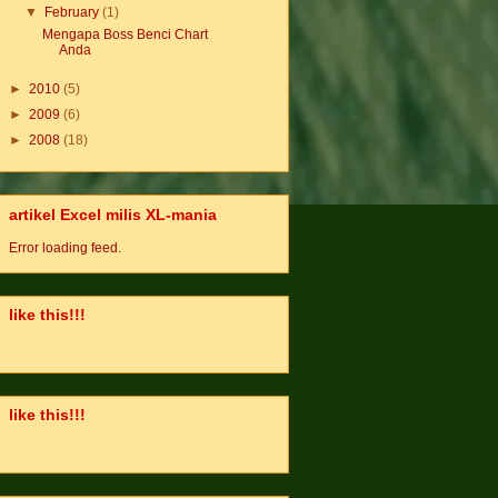
▼
February
(1)
Mengapa Boss Benci Chart
Anda
►
2010
(5)
►
2009
(6)
►
2008
(18)
artikel Excel milis XL-mania
Error loading feed.
like this!!!
like this!!!