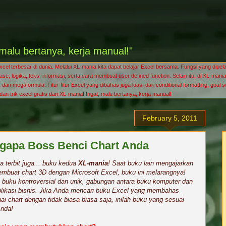
malu bertanya, kerja manual!"
l terbesar di dunia. Melalui XL-mania kita dapat belajar Excel bersama. Fungsi yang dipelaj
tabase, logika, teks, informasi, serta cara membuat user defined function. Selain itu, di XL
dan megaformula. Fitur-fitur Excel yang dibahas juga luas, dari conditional formatting, goal 
s dan trik excel gratis dari XL-mania! Ingat, malu bertanya, kerja manual!
February 5, 2011
gapa Boss Benci Chart Anda
a terbit juga... buku kedua
XL-mania
! Saat buku lain mengajarkan
mbuat chart 3D dengan Microsoft Excel, buku ini melarangnya!
buku kontroversial dan unik, gabungan antara buku komputer dan
likasi bisnis. Jika Anda mencari buku Excel yang membahas
i chart dengan tidak biasa-biasa saja, inilah buku yang sesuai
Anda!