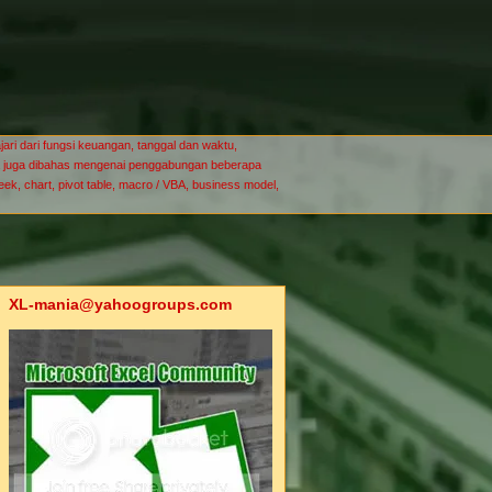
ari dari fungsi keuangan, tanggal dan waktu,
-mania juga dibahas mengenai penggabungan beberapa
seek, chart, pivot table, macro / VBA, business model,
XL-mania@yahoogroups.com