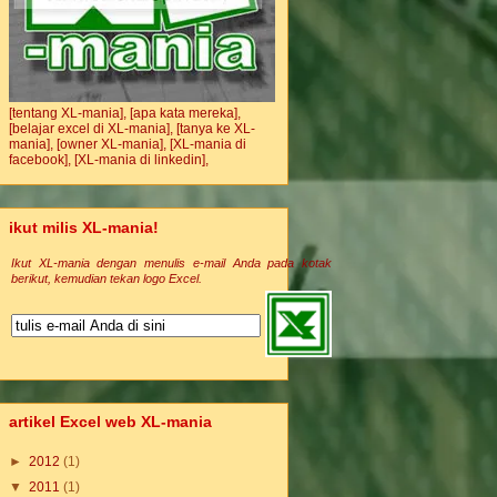
[tentang XL-mania],
[apa kata mereka],
[belajar excel di XL-mania],
[tanya ke XL-
mania],
[owner XL-mania],
[XL-mania di
facebook],
[XL-mania di linkedin],
ikut milis XL-mania!
Ikut XL-mania dengan menulis e-mail Anda pada kotak
berikut, kemudian tekan logo Excel.
artikel Excel web XL-mania
►
2012
(1)
▼
2011
(1)