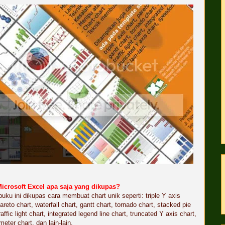
Microsoft Excel apa saja yang dikupas?
uku ini dikupas cara membuat chart unik seperti: triple Y axis
pareto chart, waterfall chart, gantt chart, tornado chart, stacked pie
raffic light chart, integrated legend line chart, truncated Y axis chart,
eter chart, dan lain-lain.