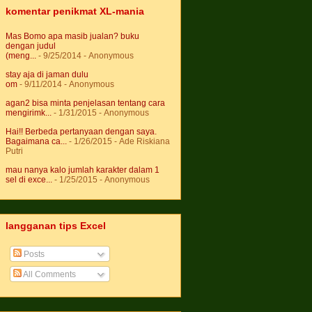
komentar penikmat XL-mania
Mas Bomo apa masib jualan? buku
dengan judul
(meng...
- 9/25/2014
- Anonymous
stay aja di jaman dulu
om
- 9/11/2014
- Anonymous
agan2 bisa minta penjelasan tentang cara
mengirimk...
- 1/31/2015
- Anonymous
Hai!! Berbeda pertanyaan dengan saya.
Bagaimana ca...
- 1/26/2015
- Ade Riskiana
Putri
mau nanya kalo jumlah karakter dalam 1
sel di exce...
- 1/25/2015
- Anonymous
langganan tips Excel
Posts
All Comments