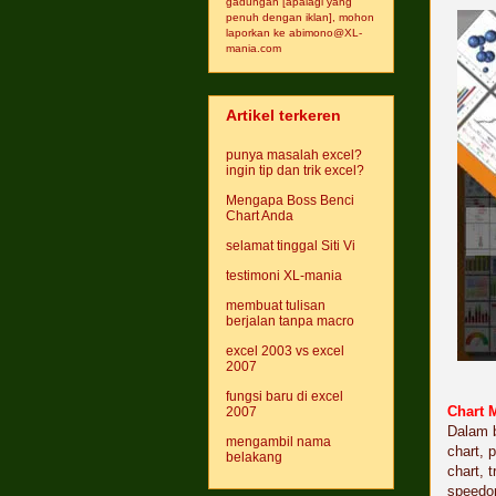
gadungan [apalagi yang
penuh dengan iklan], mohon
laporkan ke abimono@XL-
mania.com
Artikel terkeren
punya masalah excel?
ingin tip dan trik excel?
Mengapa Boss Benci
Chart Anda
selamat tinggal Siti Vi
testimoni XL-mania
membuat tulisan
berjalan tanpa macro
excel 2003 vs excel
2007
fungsi baru di excel
Chart 
2007
Dalam b
mengambil nama
chart, 
belakang
chart, t
speedom