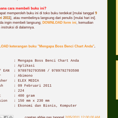
ana cara membeli buku ini?
pat memperoleh buku ini di toko buku terdekat [mulai tanggal
9
ri 2011
], atau membelinya langsung dari penulis [mulai hari ini].
da ingin membeli langsung;
DOWNLOAD form ini
, kemudian
 instruksi di dalamnya.
AD keterangan buku "Mengapa Boss Benci Chart Anda"
.
l : Mengapa Boss Benci Chart Anda
i : Aplikasi
/ EAN : 9789792793598 / 9789792793598
or : Abimono
sher : ELEX MEDIA
ish : 09 Februari 2011
es : 224
ht : 400 gram
sion : 150 mm x 230 mm
: Ekonomi dan Bisnis, Komputer
coretan
abbie
pas tanggal
2/05/2011 12:00:00 AM