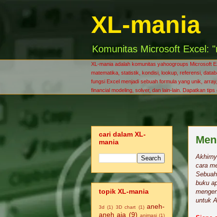
XL-mania
Komunitas Microsoft Excel: "
XL-mania adalah komunitas yahoogroups Microsoft Exce
matematika, statistik, kondisi, lookup, referensi, da
fungsi Excel menjadi sebuah formula yang unik, array, 
financial modeling, solver, dan lain-lain. Dapatkan tip
cari dalam XL-
Men
mania
Akhirny
cara me
Sebuah 
buku ap
topik XL-mania
mengena
untuk 
aneh-
3d
(1)
3D chart
(1)
aneh aja
(9)
animasi
(1)