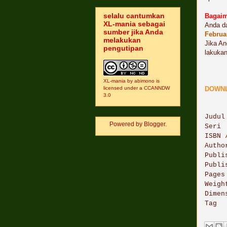
selalu cantumkan
Bagaim
XL-mania sebagai
Anda da
sumber jika Anda
Februa
melakukan
Jika An
pengutipan
lakukan
XL-mania
by
abimono
is
licensed under a
CCANNDW
DOWNLO
3.0
Judu
Powered by
Blogger
.
Ser
ISBN 
Auth
Publi
Publ
Pag
Weig
Dimen
Tag 