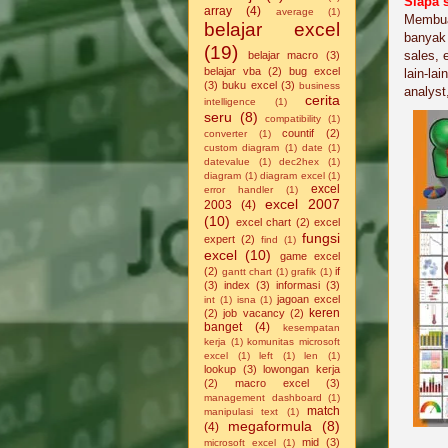
Siapa 
array
(4)
average
(1)
Membuat
belajar excel
banyak 
(19)
sales, 
belajar macro
(3)
belajar vba
(2)
bug excel
lain-la
(3)
buku excel
(3)
business
analyst
cerita
intelligence
(1)
seru
(8)
compatibility
(1)
countif
(2)
converter
(1)
custom diagram
(1)
date
(1)
datevalue
(1)
dec2hex
(1)
diagram
(1)
diagram excel
(1)
excel
error handler
(1)
excel 2007
2003
(4)
(10)
excel chart
(2)
excel
fungsi
expert
(2)
find
(1)
excel
(10)
game excel
(2)
if
gantt chart
(1)
grafik
(1)
(3)
index
(3)
informasi
(3)
jagoan excel
int
(1)
isna
(1)
keren
(2)
job vacancy
(2)
banget
(4)
kesempatan
kerja
(1)
komunitas microsoft
excel
(1)
left
(1)
len
(1)
lookup
(3)
lowongan kerja
(2)
macro excel
(3)
management dashboard
(1)
match
manipulasi text
(1)
megaformula
(8)
(4)
mid
(3)
microsoft excel
(1)