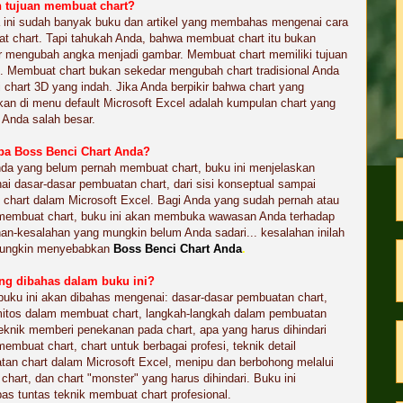
 tujuan membuat chart?
 ini sudah banyak buku dan artikel yang membahas mengenai cara
 chart. Tapi tahukah Anda, bahwa membuat chart itu bukan
r mengubah angka menjadi gambar. Membuat chart memiliki tujuan
u. Membuat chart bukan sekedar mengubah chart tradisional Anda
 chart 3D yang indah. Jika Anda berpikir bahwa chart yang
kan di menu default Microsoft Excel adalah kumpulan chart yang
, Anda salah besar.
a Boss Benci Chart Anda?
da yang belum pernah membuat chart, buku ini menjelaskan
i dasar-dasar pembuatan chart, dari sisi konseptual sampai
i chart dalam Microsoft Excel. Bagi Anda yang sudah pernah atau
 membuat chart, buku ini akan membuka wawasan Anda terhadap
an-kesalahan yang mungkin belum Anda sadari... kesalahan inilah
ungkin menyebabkan
Boss Benci Chart Anda
.
ng dibahas dalam buku ini?
uku ini akan dibahas mengenai: dasar-dasar pembuatan chart,
mitos dalam membuat chart, langkah-langkah dalam pembuatan
teknik memberi penekanan pada chart, apa yang harus dihindari
embuat chart, chart untuk berbagai profesi, teknik detail
an chart dalam Microsoft Excel, menipu dan berbohong melalui
chart, dan chart "monster" yang harus dihindari. Buku ini
s tuntas teknik membuat chart profesional.