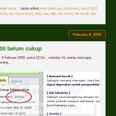
entar iseng
tanda artikel
aneh-aneh aja
,
cerita seru
,
excel 2007
,
excel
,
int
,
macro excel
,
mid
,
now
,
rept
,
tips excel
,
trik excel
,
vba
February 8, 2009
000 belum cukup
 8 Februari 2009, pukul 22:54... member XL-mania mencapai
orang...