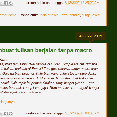
coretan
abbie
pas tanggal
8/13/2009 12:25:00 AM
entar iseng
tanda artikel
belajar excel
,
error handler
,
fungsi excel
,
April 27, 2009
uat tulisan berjalan tanpa macro
yaan:
ss, mau tanya nih, gwe newbie di Excell. Simple aja nih, gimana
kin tulisan berjalan di Excell? Tapi gwe maunya tanpa macro atau
 Gwe ga bisa soalnya. Kalo bisa yang pake step-by-step dong,
ing nemuin attachment di XL-mania dan males buat buka dan
endiri. Kalo topik ini pernah dibahas sorry banget yeeee... gwe
 males buat buka arsip lama juga. Buruan bales ya... urgent banget
- Caleg Nggak Waras, Indonesia.
lanjutnya...
coretan
abbie
pas tanggal
4/27/2009 12:00:00 AM