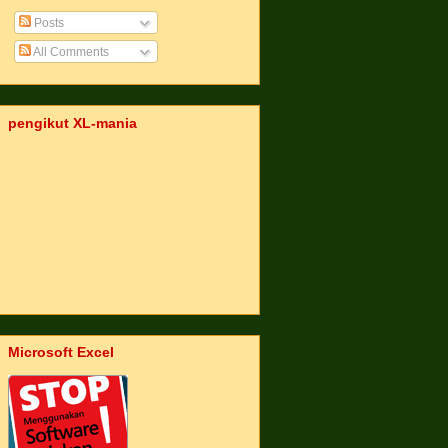
Posts
All Comments
pengikut XL-mania
Microsoft Excel