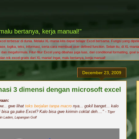
malu bertanya, kerja manual!"
l terbesar di dunia. Melalui XL-mania kita dapat belajar Excel bersama. Fungsi yang dipelaj
tabase, logika, teks, informasi, serta cara membuat user defined function. Selain itu, di XL
dan megaformula. Fitur-fitur Excel yang dibahas juga luas, dari conditional formatting, goal 
s dan trik excel gratis dari XL-mania! Ingat, malu bertanya, kerja manual!
December 23, 2009
asi 3 dimensi dengan microsoft excel
yaan:
ow... gwe lihat
teks berjalan tanpa macro
nya... gokil banget... kalo
 bisa ga pake Excel? Kalo bisa gwe kirimin coklat deh....
"
- Tiger
n Laden, Lapangan Golf