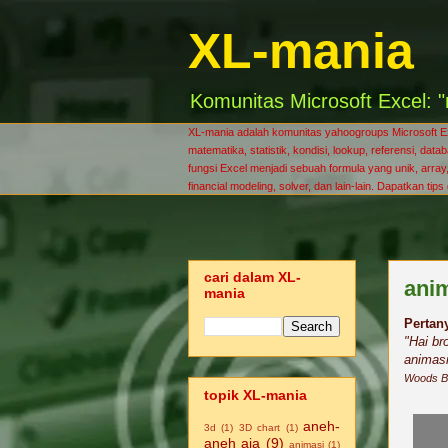
XL-mania
Komunitas Microsoft Excel: "
XL-mania adalah komunitas yahoogroups Microsoft Exce
matematika, statistik, kondisi, lookup, referensi, da
fungsi Excel menjadi sebuah formula yang unik, array, 
financial modeling, solver, dan lain-lain. Dapatkan tip
cari dalam XL-
anim
mania
Pertan
"Hai br
animasi
Woods Bi
topik XL-mania
aneh-
3d
(1)
3D chart
(1)
aneh aja
(9)
animasi
(1)