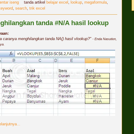
entar iseng
tanda artikel
belajar excel
,
lookup
,
megaformula
,
 keyword
,
search
,
trik excel
hilangkan tanda #N/A hasil lookup
yaan:
a caranya menghilangkan tanda NA() hasil vlookup?"
- Enda Nasution,
ya.
lanjutnya...