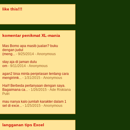
like this!!!
komentar penikmat XL-mania
Mas Bomo apa masib jualan? buku
dengan judul
(meng...
- 9/25/2014
- Anonymous
stay aja di jaman dulu
om
- 9/11/2014
- Anonymous
agan2 bisa minta penjelasan tentang cara
mengirimk...
- 1/31/2015
- Anonymous
Hai!! Berbeda pertanyaan dengan saya.
Bagaimana ca...
- 1/26/2015
- Ade Riskiana
Putri
mau nanya kalo jumlah karakter dalam 1
sel di exce...
- 1/25/2015
- Anonymous
langganan tips Excel