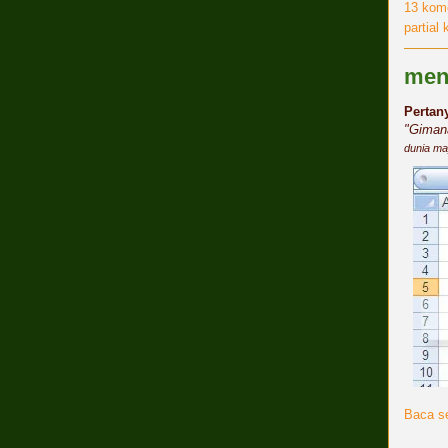
13 kom
partial
meng
Pertan
"Giman
dunia ma
Baca se