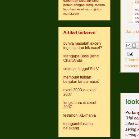
gadungan [apalagi yang
penuh dengan iklan], mohon
laporkan ke abimono@XL-
mania.com
Baca se
Artikel terkeren
punya masalah excel?
ingin tip dan trik excel?
Mengapa Boss Benci
2 komen
Chart Anda
convert
selamat tinggal Siti Vi
membuat tulisan
berjalan tanpa macro
excel 2003 vs excel
2007
look
fungsi baru di excel
2007
Pertan
testimoni XL-mania
"Hai oo
tabel l
mengambil nama
belakang
sering 
sering 