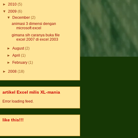
►
2010
(5)
▼
2009
(6)
▼
December
(2)
animasi 3 dimensi dengan
microsoft excel
gimana sih caranya buka file
excel 2007 di excel 2003
►
August
(2)
►
April
(1)
►
February
(1)
►
2008
(18)
artikel Excel milis XL-mania
Error loading feed.
like this!!!