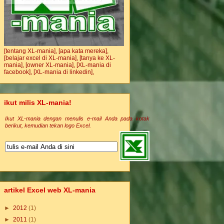
[tentang XL-mania],
[apa kata mereka],
[belajar excel di XL-mania],
[tanya ke XL-
mania],
[owner XL-mania],
[XL-mania di
facebook],
[XL-mania di linkedin],
ikut milis XL-mania!
Ikut XL-mania dengan menulis e-mail Anda pada kotak
berikut, kemudian tekan logo Excel.
artikel Excel web XL-mania
►
2012
(1)
►
2011
(1)