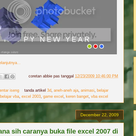
lanjutnya...
coretan
abbie
pas tanggal
12/23/2009 10:46:00 PM
entar iseng
tanda artikel
3d
,
aneh-aneh aja
,
animasi
,
belajar
belajar vba
,
excel 2003
,
game excel
,
keren banget
,
vba excel
December 22, 2009
na sih caranya buka file excel 2007 di