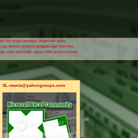
ari dari fungsi keuangan, tanggal dan waktu,
-mania juga dibahas mengenai penggabungan beberapa
seek, chart, pivot table, macro / VBA, business model,
XL-mania@yahoogroups.com