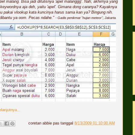
el malang. Bisa jadi ditulisnya 'apel malanggg'. Nah, akhirnya yang
 keywordnya aja deh, yaitu 'apel'. Gimana dong caranya? Kayaknya
au pakai vlookup kata kuncinya harus sama kan ya? Bingung nih.
 dibantu ya oom. Pecas ndahe."
- Gadis penikmat "hujan meteor", Jakarta.
lanjutnya...
coretan
abbie
pas tanggal
8/13/2009 01:10:00 AM