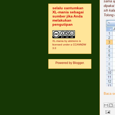
sama ap
dipakai
selalu cantumkan
sih kal
XL-mania sebagai
Tolong
sumber jika Anda
melakukan
pengutipan
XL-mania
by
abimono
is
licensed under a
CCANNDW
3.0
Powered by
Blogger
.
Baca se