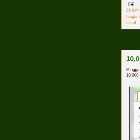
69 kom
fungsi 
excel
10,
Minggu,
10,000 