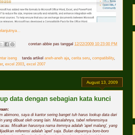
lanjutnya...
coretan
abbie
pas tanggal
12/22/2009 10:23:00 PM
tar iseng
tanda artikel
aneh-aneh aja
,
cerita seru
,
compatibility
,
er
,
excel 2003
,
excel 2007
August 13, 2009
up data dengan sebagian kata kunci
yaan:
m abimono, saya di kantor sering banget tuh harus lookup data dari
ain yang dibuat oleh orang lain. Masalahnya, tabel referensinya
kacau. Misalkan harusnya nama itemnya adalah 'apel malang', yang
dijadikan referensi adalah 'apel' saja. Bulan depannya boro-boro