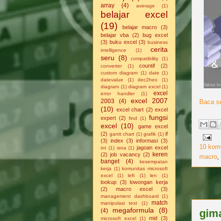
array
(4)
average
(1)
belajar excel
(19)
belajar macro
(3)
belajar vba
(2)
bug excel
(3)
buku excel
(3)
business
cerita
intelligence
(1)
seru
(8)
compatibility
(1)
countif
(2)
converter
(1)
custom diagram
(1)
date
(1)
datevalue
(1)
dec2hex
(1)
diagram
(1)
diagram excel
(1)
excel
error handler
(1)
excel 2007
2003
(4)
Baca se
(10)
excel chart
(2)
excel
fungsi
expert
(2)
find
(1)
excel
(10)
game excel
(2)
if
gantt chart
(1)
grafik
(1)
(3)
index
(3)
informasi
(3)
10 kom
jagoan excel
int
(1)
isna
(1)
keren
(2)
job vacancy
(2)
macro
,
banget
(4)
kesempatan
kerja
(1)
komunitas microsoft
excel
(1)
left
(1)
len
(1)
lookup
(3)
lowongan kerja
(2)
macro excel
(3)
management dashboard
(1)
match
manipulasi text
(1)
megaformula
(8)
(4)
gima
mid
(3)
microsoft excel
(1)