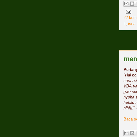
22 kom
if
,
isna
memb
Pertan
"Hai bo
cara bi
VBA ya.
gwe ser
nyoba s
terlalu
nih!!!!"
Baca se