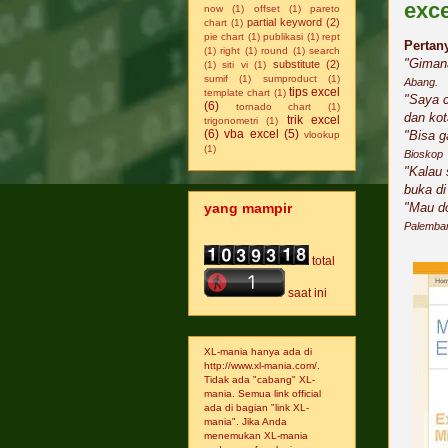
exce
now
(1)
offset
(1)
pareto
partial keyword
(2)
chart
(1)
pie chart
(1)
publikasi
(1)
rept
Pertan
(1)
right
(1)
round
(1)
search
"Gimana
substitute
(2)
(1)
siti vi
(1)
sumif
(1)
sumproduct
(1)
Abang.
tips excel
template chart
(1)
"Saya c
(6)
tornado chart
(1)
dan ko
trik excel
trigonometri
(1)
(6)
vba excel
(5)
"Bisa g
vlookup
(1)
Bioskop
"Kalau 
buka d
"Mau do
yang mampir
Palemba
total
saat ini
XL-mania hanya ada di
http://www.xl-mania.com/.
Tidak ada "cabang" XL-
mania. Semua link official
ada di bagian "link XL-
mania". Jika Anda
menemukan XL-mania