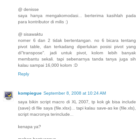
@ denisse
saya hanya mengakomodasi... berterima kasihlah pada
para kontributor di milis :)
@ sisawaktu
nomer 6 dan 2 tidak bertentangan. no 6 bicara tentang
pivot table, dan terkadang diperlukan posisi pivot yang
di"transpose". jadi untuk pivot, kolom lebih banyak
membantu sekali. tapi sebenarnya tanda tanya juga sih
kalau sampai 16,000 kolom :D
Reply
kompiegue
September 8, 2008 at 10:24 AM
saya bikin script macro di XL 2007, tp kok gk bisa include
(save) di file saya (file.xlsx)... tapi kalau save-as ke (file.xls),
script macronya terinclude...
kenapa ya?
mohon bantuannya...