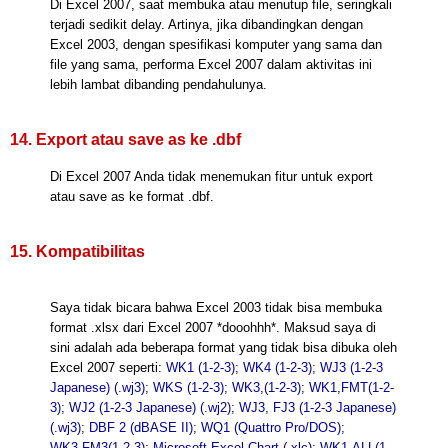
Di Excel 2007, saat membuka atau menutup file, seringkali
terjadi sedikit delay. Artinya, jika dibandingkan dengan
Excel 2003, dengan spesifikasi komputer yang sama dan
file yang sama, performa Excel 2007 dalam aktivitas ini
lebih lambat dibanding pendahulunya.
14. Export atau save as ke .dbf
Di Excel 2007 Anda tidak menemukan fitur untuk export
atau save as ke format .dbf.
15. Kompatibilitas
Saya tidak bicara bahwa Excel 2003 tidak bisa membuka
format .xlsx dari Excel 2007 *dooohhh*. Maksud saya di
sini adalah ada beberapa format yang tidak bisa dibuka oleh
Excel 2007 seperti:
WK1 (1-2-3); WK4 (1-2-3); WJ3 (1-2-3
Japanese) (.wj3); WKS (1-2-3); WK3,(1-2-3); WK1,FMT(1-2-
3); WJ2 (1-2-3 Japanese) (.wj2); WJ3, FJ3 (1-2-3 Japanese)
(.wj3); DBF 2 (dBASE II); WQ1 (Quattro Pro/DOS);
WK3,FM3(1-2-3); Microsoft Excel Chart (.xlc); WK1,ALL(1-