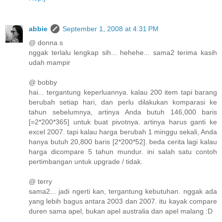
abbie
September 1, 2008 at 4:31 PM
@ donna s
nggak terlalu lengkap sih... hehehe... sama2 terima kasih
udah mampir
@ bobby
hai... tergantung keperluannya. kalau 200 item tapi barang
berubah setiap hari, dan perlu dilakukan komparasi ke
tahun sebelumnya, artinya Anda butuh 146,000 baris
[=2*200*365] untuk buat pivotnya. artinya harus ganti ke
excel 2007. tapi kalau harga berubah 1 minggu sekali, Anda
hanya butuh 20,800 baris [2*200*52]. beda cerita lagi kalau
harga dicompare 5 tahun mundur. ini salah satu contoh
pertimbangan untuk upgrade / tidak.
@ terry
sama2... jadi ngerti kan, tergantung kebutuhan. nggak ada
yang lebih bagus antara 2003 dan 2007. itu kayak compare
duren sama apel, bukan apel australia dan apel malang :D