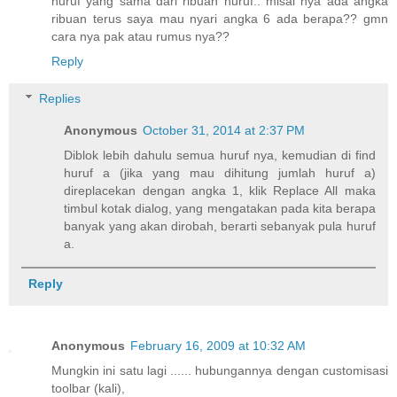
huruf yang sama dari ribuan huruf.. misal nya ada angka
ribuan terus saya mau nyari angka 6 ada berapa?? gmn
cara nya pak atau rumus nya??
Reply
Replies
Anonymous
October 31, 2014 at 2:37 PM
Diblok lebih dahulu semua huruf nya, kemudian di find
huruf a (jika yang mau dihitung jumlah huruf a)
direplacekan dengan angka 1, klik Replace All maka
timbul kotak dialog, yang mengatakan pada kita berapa
banyak yang akan dirobah, berarti sebanyak pula huruf
a.
Reply
Anonymous
February 16, 2009 at 10:32 AM
Mungkin ini satu lagi ...... hubungannya dengan customisasi
toolbar (kali),